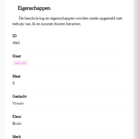
Eigenschappen
De beschrijving en eigenschappen worden mede opgesteld met
behulp van AI en kunnen fouten bevatten.
ID
5065
Staat
Gebruikt
Maat
S
Geslacht
Vrouw
Kleur
Bruin
Merk