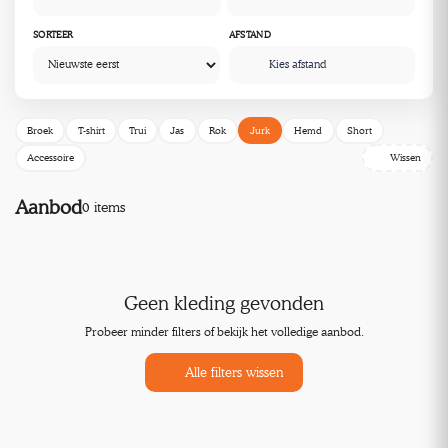
SORTEER
AFSTAND
Kies afstand
Broek
T-shirt
Trui
Jas
Rok
Jurk
Hemd
Short
Accessoire
Wissen
Aanbod
0 items
Geen kleding gevonden
Probeer minder filters of bekijk het volledige aanbod.
Alle filters wissen