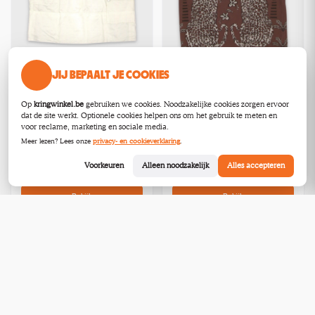
JIJ BEPAALT JE COOKIES
Marc Cain Rokken S
gebruikt
Op
kringwinkel.be
gebruiken we cookies. Noodzakelijke cookies zorgen ervoor
Schoten
Marc Cain Rokken M
dat de site werkt. Optionele cookies helpen ons om het gebruik te meten en
voor reclame, marketing en sociale media.
gebruikt
Meer lezen? Lees onze
privacy- en cookieverklaring
.
Schoten
€35,00
€35,00
Voorkeuren
Alleen noodzakelijk
Alles accepteren
Bekijk
Bekijk