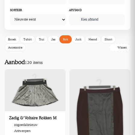
SORTEER
AFSTAND
Kies afstand
Broek
T-shirt
Trui
Jas
Rok
Jurk
Hemd
Short
Accessoire
Wissen
Aanbod
120 items
Zadig & Voltaire Rokken M
zogoedalsnieuw
Antwerpen