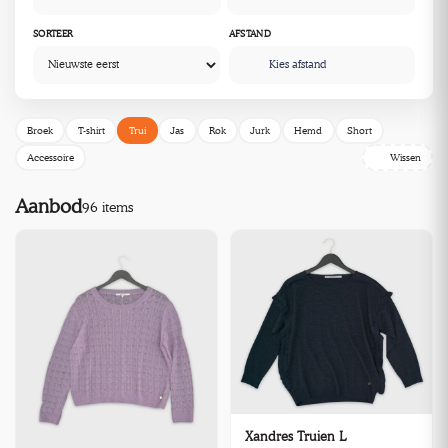
SORTEER
AFSTAND
Kies afstand
Broek
T-shirt
Trui
Jas
Rok
Jurk
Hemd
Short
Accessoire
Wissen
Aanbod
96 items
Xandres Truien L