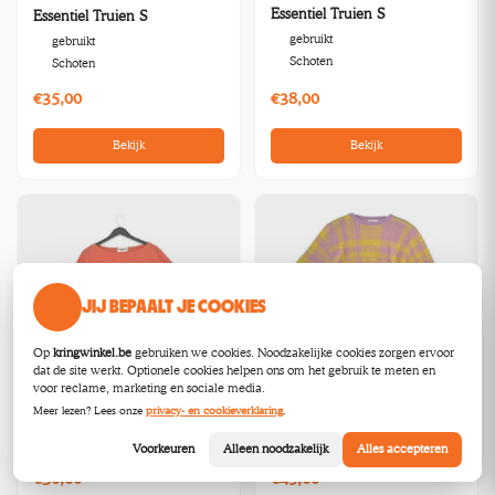
Essentiel Truien S
Essentiel Truien S
gebruikt
gebruikt
Schoten
Schoten
€35,00
€38,00
Bekijk
Bekijk
JIJ BEPAALT JE COOKIES
Op
kringwinkel.be
gebruiken we cookies. Noodzakelijke cookies zorgen ervoor
dat de site werkt. Optionele cookies helpen ons om het gebruik te meten en
Essentiel Truien XS
voor reclame, marketing en sociale media.
Essentiel Truien S
gebruikt
Meer lezen? Lees onze
privacy- en cookieverklaring
.
gebruikt
Schoten
Schoten
Voorkeuren
Alleen noodzakelijk
Alles accepteren
€30,00
€45,00