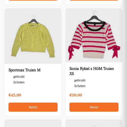
Sonia Rykiel x H&M Truien
Sportmax Truien M
XS
gebruikt
gebruikt
Schoten
Schoten
€45,00
€20,00
Bekijk
Bekijk