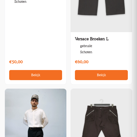
Schoten
Versace Broeken L
gebruikt
Schoten
€50,00
€60,00
Bekijk
Bekijk