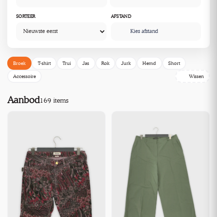
SORTEER
AFSTAND
Kies afstand
Broek
T-shirt
Trui
Jas
Rok
Jurk
Hemd
Short
Accessoire
Wissen
Aanbod
169 items