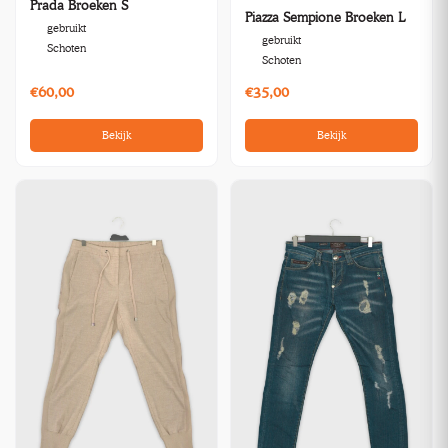
Prada Broeken S
Piazza Sempione Broeken L
gebruikt
gebruikt
Schoten
Schoten
€60,00
€35,00
Bekijk
Bekijk