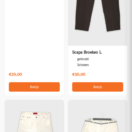
Scapa Broeken L
gebruikt
Schoten
€20,00
€36,00
Bekijk
Bekijk