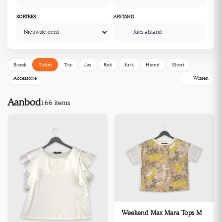
SORTEER
AFSTAND
Kies afstand
Broek
T-shirt
Trui
Jas
Rok
Jurk
Hemd
Short
Accessoire
Wissen
Aanbod
166 items
Weekend Max Mara Tops M