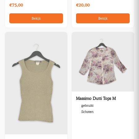
€75,00
€20,00
Bekijk
Bekijk
Massimo Dutti Tops M
gebruikt
Schoten