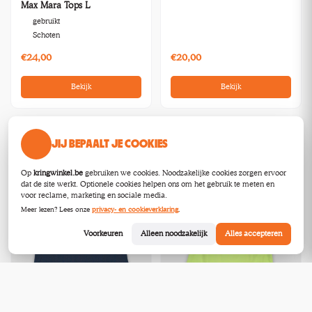
Max Mara Tops L
gebruikt
Schoten
€24,00
€20,00
Bekijk
Bekijk
JIJ BEPAALT JE COOKIES
Op
kringwinkel.be
gebruiken we cookies. Noodzakelijke cookies zorgen ervoor
dat de site werkt. Optionele cookies helpen ons om het gebruik te meten en
voor reclame, marketing en sociale media.
Meer lezen? Lees onze
privacy- en cookieverklaring
.
Voorkeuren
Alleen noodzakelijk
Alles accepteren