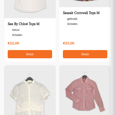
Seasalt Cornwall Tops M
gebruikt
See By Chloé Tops M
Schoten
nieuw
Schoten
€35,00
€25,00
Bekijk
Bekijk