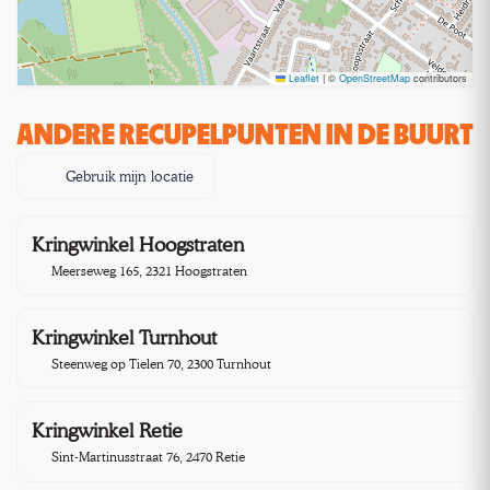
Leaflet
|
©
OpenStreetMap
contributors
ANDERE RECUPELPUNTEN IN DE BUURT
Gebruik mijn locatie
Kringwinkel Hoogstraten
9,3 km
Meerseweg 165, 2321 Hoogstraten
Kringwinkel Turnhout
9,4 km
Steenweg op Tielen 70, 2300 Turnhout
Kringwinkel Retie
20,5 km
Sint-Martinusstraat 76, 2470 Retie