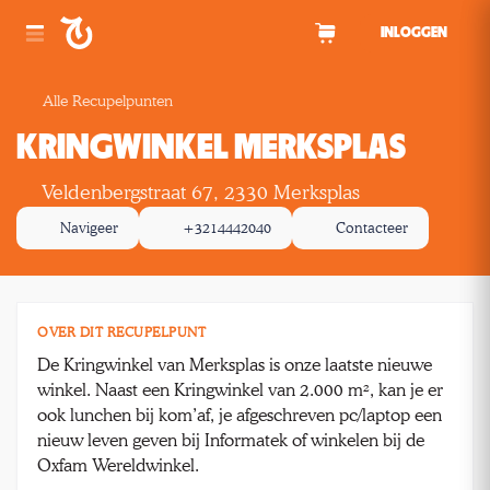
Spring naar inhoud
INLOGGEN
Alle Recupelpunten
KRINGWINKEL MERKSPLAS
Veldenbergstraat 67, 2330 Merksplas
Navigeer
+3214442040
Contacteer
OVER DIT RECUPELPUNT
De Kringwinkel van Merksplas is onze laatste nieuwe
winkel. Naast een Kringwinkel van 2.000 m², kan je er
ook lunchen bij kom’af, je afgeschreven pc/laptop een
nieuw leven geven bij Informatek of winkelen bij de
Oxfam Wereldwinkel.