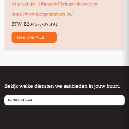
014442040
-
Dispatch@kringwinkelweb.be
https://www.morgenmakers.be/
BTW: BE0465.707.391
Meer over WEB
Bekijk welke diensten we aanbieden in jouw buurt.