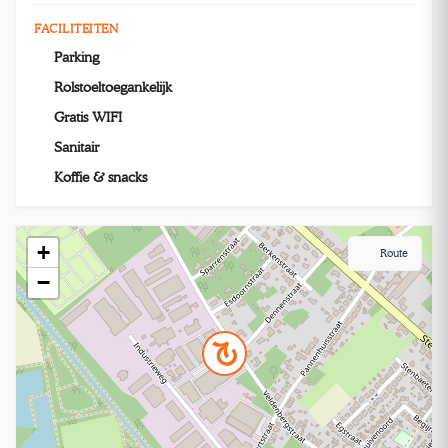
FACILITEITEN
Parking
Rolstoeltoegankelijk
Gratis WIFI
Sanitair
Koffie & snacks
+
Route
−