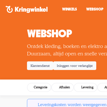
Spring naar inhoud
WINKELS
WEBSHOP
WEBSHOP
Ontdek kleding, boeken en elektro a
Duurzaam, altijd open en snelle ver
Klantendienst
Inloggen voor verlanglijst
Categorie
Afhalen
Levering
A
Leveringskosten worden weergegeven b