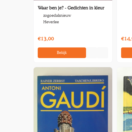
Waar ben je? - Gedichten in kleur
zogoedalsnieuw
Heverlee
€13,00
€14,
Bekijk