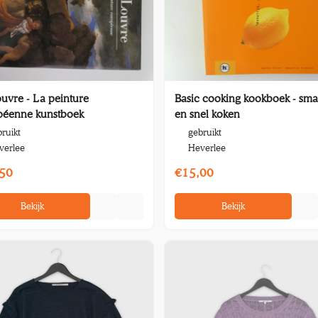
uvre - La peinture
Basic cooking kookboek - sma
péenne kunstboek
en snel koken
ruikt
gebruikt
verlee
Heverlee
50
€15,00
Bekijk
Bekijk