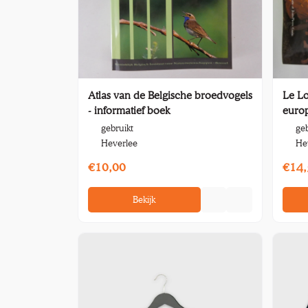
Atlas van de Belgische broedvogels
Le Lo
- informatief boek
euro
gebruikt
geb
Heverlee
He
€10,00
€14,
Bekijk