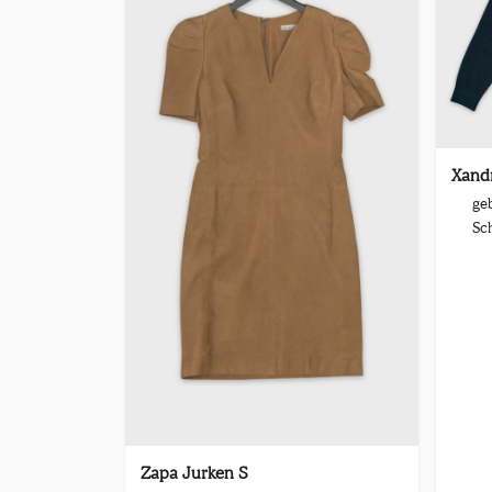
Xandr
geb
Sc
Zapa Jurken S