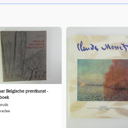
aar Belgische prentkunst -
tboek
ruikt
verlee