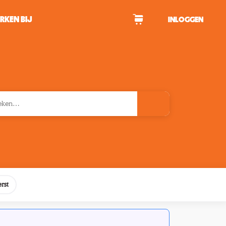
RKEN BIJ
INLOGGEN
WAGEN
tekens om te zoeken.
rst