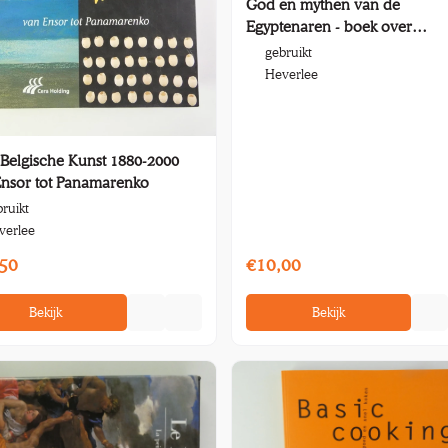
God en mythen van de
Egyptenaren - boek over
archeologie
gebruikt
Heverlee
Belgische Kunst 1880-2000
nsor tot Panamarenko
ruikt
verlee
50
€10,00
Bekijk
Bekijk