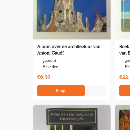
Album over de architectuur van
Boek 
Antoni Gaudí
van E
gebruikt
geb
Heverlee
He
€6,50
€22,
Bekijk