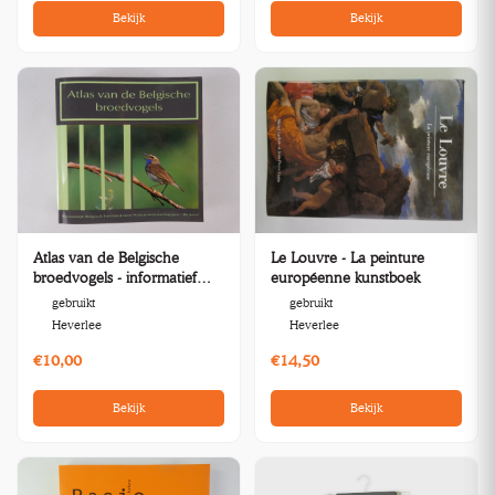
Bekijk
Bekijk
Atlas van de Belgische
Le Louvre - La peinture
broedvogels - informatief
européenne kunstboek
boek
gebruikt
gebruikt
Heverlee
Heverlee
€10,00
€14,50
Bekijk
Bekijk