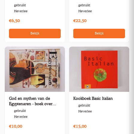
Panamarenko
gebruikt
gebruikt
Heverlee
Heverlee
€6,50
€22,50
Bekijk
Bekijk
God en mythen van de
Kookboek Basic Italian
Egyptenaren - boek over
gebruikt
archeologie
gebruikt
Heverlee
Heverlee
€10,00
€15,00