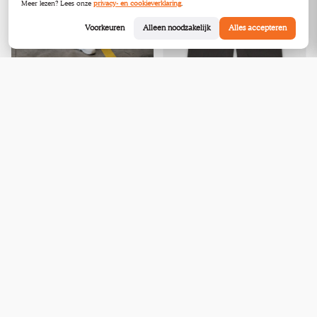
Meer lezen? Lees onze
privacy- en cookieverklaring
.
Voorkeuren
Alleen noodzakelijk
Alles accepteren
Versace Broeken L
gebruikt
Schoten
Versace Broeken L
gebruikt
Schoten
€60,00
€60,00
Bekijk
Bekijk