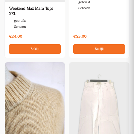
gebruikt
Schoten
Weekend Max Mara Tops
XXL
gebruikt
Schoten
€24,00
€55,00
Bekijk
Bekijk