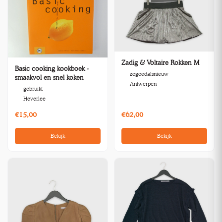
Zadig & Voltaire Rokken M
Basic cooking kookboek -
zogoedalsnieuw
smaakvol en snel koken
Antwerpen
gebruikt
Heverlee
€15,00
€62,00
Bekijk
Bekijk