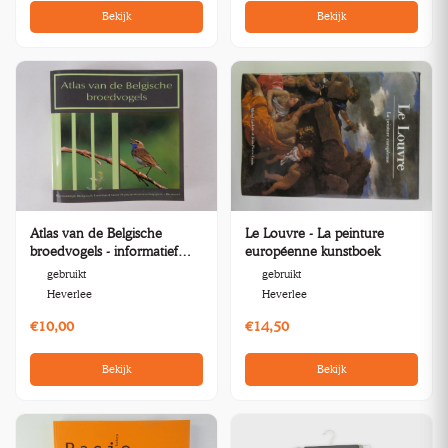
Bekijk
Bekijk
Atlas van de Belgische
Le Louvre - La peinture
broedvogels - informatief
européenne kunstboek
boek
gebruikt
gebruikt
Heverlee
Heverlee
€10,00
€14,50
Bekijk
Bekijk