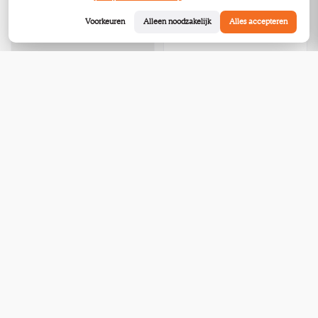
gebruikt
Voorkeuren
Alleen noodzakelijk
Alles accepteren
Schoten
Vanessa Bruno Broeken M
gebruikt
Schoten
€50,00
€45,00
Bekijk
Bekijk