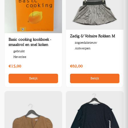
Zadig & Voltaire Rokken M
Basic cooking kookboek -
zogoedalsnieuw
smaakvol en snel koken
Antwerpen
gebruikt
Heverlee
€15,00
€62,00
Bekijk
Bekijk