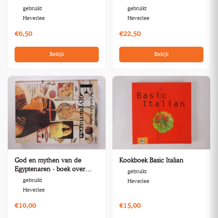
Panamarenko
gebruikt
gebruikt
Heverlee
Heverlee
€6,50
€22,50
Bekijk
Bekijk
God en mythen van de
Kookboek Basic Italian
Egyptenaren - boek over
gebruikt
archeologie
gebruikt
Heverlee
Heverlee
€10,00
€15,00