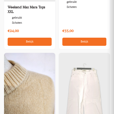
gebruikt
Schoten
Weekend Max Mara Tops
XXL
gebruikt
Schoten
€24,00
€55,00
Bekijk
Bekijk