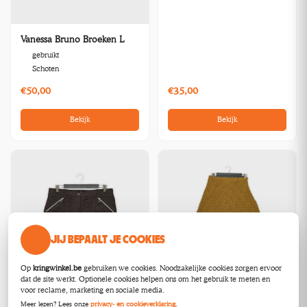
Vanessa Bruno Broeken L
gebruikt
Schoten
€50,00
€35,00
Bekijk
Bekijk
JIJ BEPAALT JE COOKIES
Op
kringwinkel.be
gebruiken we cookies. Noodzakelijke cookies zorgen ervoor
dat de site werkt. Optionele cookies helpen ons om het gebruik te meten en
voor reclame, marketing en sociale media.
Vanessa Bruno Rokken M
Meer lezen? Lees onze
privacy- en cookieverklaring
.