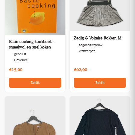
Zadig & Voltaire Rokken M
Basic cooking kookboek -
zogoedalsnieuw
smaakvol en snel koken
Antwerpen
gebruikt
Heverlee
€15,00
€62,00
Bekijk
Bekijk