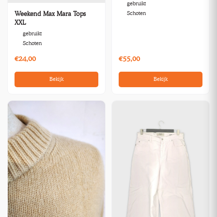
gebruikt
Schoten
Weekend Max Mara Tops
XXL
gebruikt
Schoten
€24,00
€55,00
Bekijk
Bekijk