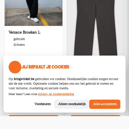
Versace Broeken L
gebruikt
Schoten
JIJ BEPAALT JE COOKIES
Op
kringwinkel.be
gebruiken we cookies. Noodzakelijke cookies zorgen ervoor
dat de site werkt. Optionele cookies helpen ons om het gebruik te meten en
Versace Broeken L
voor reclame, marketing en sociale media.
gebruikt
Meer lezen? Lees onze
privacy- en cookieverklaring
.
Schoten
Voorkeuren
Alleen noodzakelijk
Alles accepteren
€60,00
€60,00
Bekijk
Bekijk