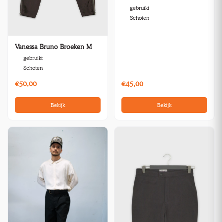
gebruikt
Schoten
Vanessa Bruno Broeken M
gebruikt
Schoten
€50,00
€45,00
Bekijk
Bekijk