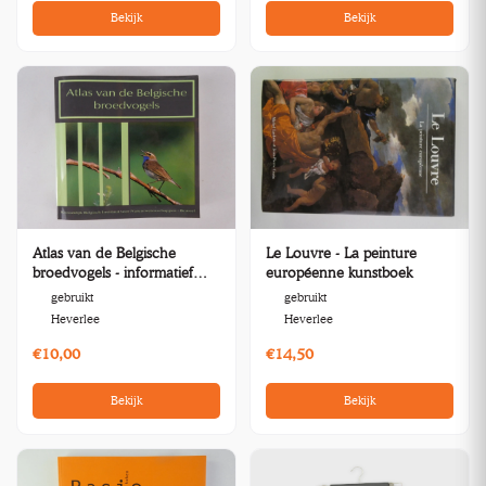
Bekijk
Bekijk
Atlas van de Belgische
Le Louvre - La peinture
broedvogels - informatief
européenne kunstboek
boek
gebruikt
gebruikt
Heverlee
Heverlee
€10,00
€14,50
Bekijk
Bekijk