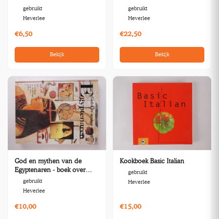
Panamarenko
gebruikt
gebruikt
Heverlee
Heverlee
€6,50
€22,50
Bekijk
Bekijk
God en mythen van de
Kookboek Basic Italian
Egyptenaren - boek over
gebruikt
archeologie
gebruikt
Heverlee
Heverlee
€10,00
€15,00