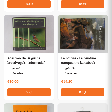
Bekijk
Bekijk
Atlas van de Belgische
Le Louvre - La peinture
broedvogels - informatief
européenne kunstboek
boek
gebruikt
gebruikt
Heverlee
Heverlee
€10,00
€14,50
Bekijk
Bekijk