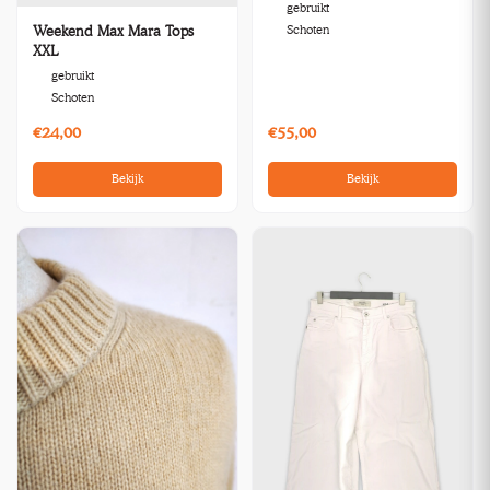
gebruikt
Schoten
Weekend Max Mara Tops
XXL
gebruikt
Schoten
€24,00
€55,00
Bekijk
Bekijk