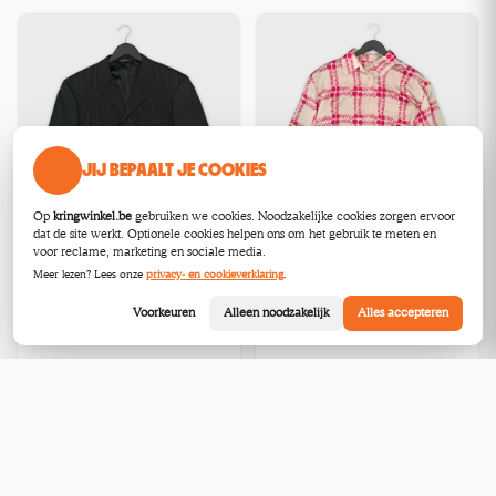
JIJ BEPAALT JE COOKIES
Op
kringwinkel.be
gebruiken we cookies. Noodzakelijke cookies zorgen ervoor
dat de site werkt. Optionele cookies helpen ons om het gebruik te meten en
voor reclame, marketing en sociale media.
Meer lezen? Lees onze
privacy- en cookieverklaring
.
Uniqlo Hemden S
Versace Classic Blazers XL
gebruikt
Voorkeuren
Alleen noodzakelijk
Alles accepteren
gebruikt
Schoten
Schoten
€75,00
€20,00
Bekijk
Bekijk