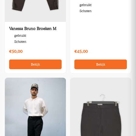
gebruikt
Schoten
Vanessa Bruno Broeken M
gebruikt
Schoten
€50,00
€45,00
Bekijk
Bekijk