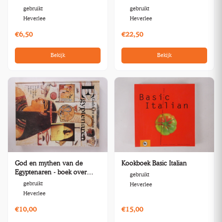
Panamarenko
gebruikt
gebruikt
Heverlee
Heverlee
€6,50
€22,50
Bekijk
Bekijk
God en mythen van de
Kookboek Basic Italian
Egyptenaren - boek over
gebruikt
archeologie
gebruikt
Heverlee
Heverlee
€10,00
€15,00