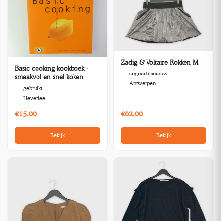
Zadig & Voltaire Rokken M
Basic cooking kookboek -
zogoedalsnieuw
smaakvol en snel koken
Antwerpen
gebruikt
Heverlee
€15,00
€62,00
Bekijk
Bekijk