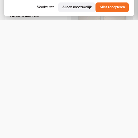
Voorkeuren
Alleen noodzakelijk
Alles accepteren
Vince Truien XS
gebruikt
Schoten
Weekend Max Mara Broeken
L
gebruikt
Schoten
€65,00
€48,00
Bekijk
Bekijk