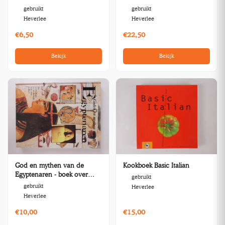
Panamarenko
gebruikt
gebruikt
Heverlee
Heverlee
€6,50
€22,50
Bekijk
Bekijk
God en mythen van de
Kookboek Basic Italian
Egyptenaren - boek over
gebruikt
archeologie
gebruikt
Heverlee
Heverlee
€10,00
€15,00