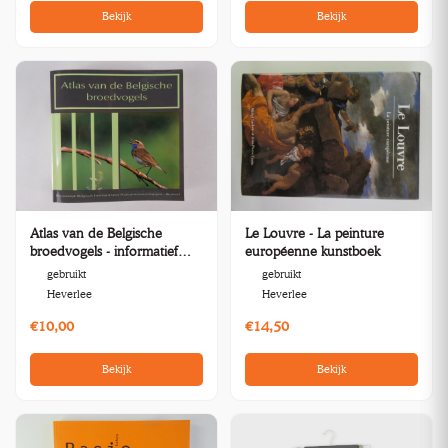
Bekijk
Bekijk
Atlas van de Belgische
Le Louvre - La peinture
broedvogels - informatief
européenne kunstboek
boek
gebruikt
gebruikt
Heverlee
Heverlee
€10,00
€14,50
Bekijk
Bekijk