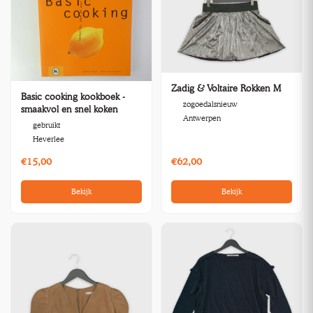
Zadig & Voltaire Rokken M
Basic cooking kookboek -
zogoedalsnieuw
smaakvol en snel koken
Antwerpen
gebruikt
Heverlee
€15,00
€62,00
Bekijk
Bekijk