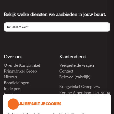
Bekijk welke diensten we aanbieden in jouw buurt.
Over ons
Klantendienst
Over de Kringwinkel
Veelgestelde vragen
Kringwinkel Groep
Contact
Nieuws
Reloved (zakelijk)
Rondleidingen
Kringwinkel Groep vzw
In de pers
Koning Albertlaan 124, 9000
Vacatures
Gent
JIJ BEPAALT JE COOKIES
BTW BE 1033.922.208