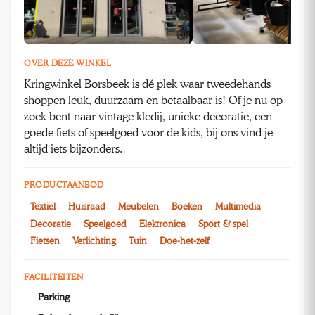
OVER DEZE WINKEL
Kringwinkel Borsbeek is dé plek waar tweedehands
shoppen leuk, duurzaam en betaalbaar is! Of je nu op
zoek bent naar vintage kledij, unieke decoratie, een
goede fiets of speelgoed voor de kids, bij ons vind je
altijd iets bijzonders.
PRODUCTAANBOD
Textiel
Huisraad
Meubelen
Boeken
Multimedia
Decoratie
Speelgoed
Elektronica
Sport & spel
Fietsen
Verlichting
Tuin
Doe-het-zelf
FACILITEITEN
Parking