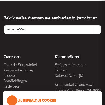
Bekijk welke diensten we aanbieden in jouw buurt.
Over ons
Klantendienst
Over de Kringwinkel
Veelgestelde vragen
Kringwinkel Groep
Contact
Nieuws
Reloved (zakelijk)
Rondleidingen
Kringwinkel Groep vzw
In de pers
Koning Albertlaan 124, 9000
Vacatures
Gent
JIJ BEPAALT JE COOKIES
BTW BE 1033.922.208