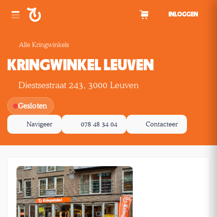
Spring naar inhoud
INLOGGEN
Alle Kringwinkels
KRINGWINKEL LEUVEN
Diestsestraat 243, 3000 Leuven
Gesloten
Navigeer
078 48 34 04
Contacteer