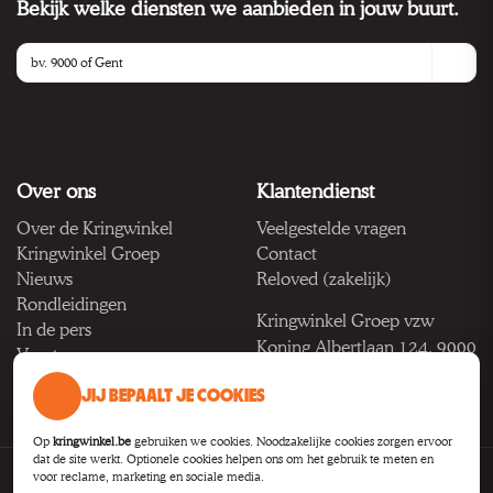
Bekijk welke diensten we aanbieden in jouw buurt.
Over ons
Klantendienst
Over de Kringwinkel
Veelgestelde vragen
Kringwinkel Groep
Contact
Nieuws
Reloved (zakelijk)
Rondleidingen
Kringwinkel Groep vzw
In de pers
Koning Albertlaan 124, 9000
Vacatures
Gent
JIJ BEPAALT JE COOKIES
BTW BE 1033.922.208
Op
kringwinkel.be
gebruiken we cookies. Noodzakelijke cookies zorgen ervoor
dat de site werkt. Optionele cookies helpen ons om het gebruik te meten en
voor reclame, marketing en sociale media.
Privacy
Voorwaarden
Toegankelijkheid
Cookie-instellingen