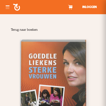
Spring naar inhoud
INLOGGEN
Terug naar boeken