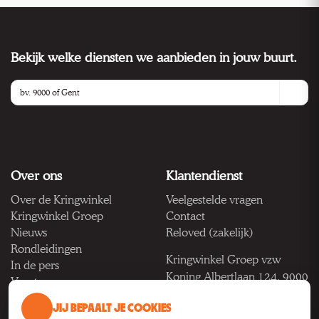
Bekijk welke diensten we aanbieden in jouw buurt.
Over ons
Klantendienst
Over de Kringwinkel
Veelgestelde vragen
Kringwinkel Groep
Contact
Nieuws
Reloved (zakelijk)
Rondleidingen
Kringwinkel Groep vzw
In de pers
Koning Albertlaan 124, 9000
Vacatures
Gent
JIJ BEPAALT JE COOKIES
BTW BE 1033.922.208