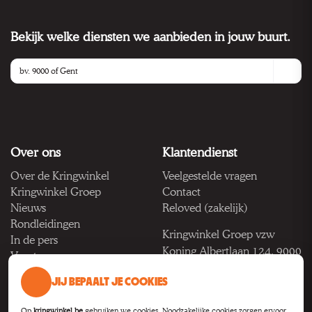
Bekijk welke diensten we aanbieden in jouw buurt.
Over ons
Klantendienst
Over de Kringwinkel
Veelgestelde vragen
Kringwinkel Groep
Contact
Nieuws
Reloved (zakelijk)
Rondleidingen
Kringwinkel Groep vzw
In de pers
Koning Albertlaan 124, 9000
Vacatures
Gent
JIJ BEPAALT JE COOKIES
BTW BE 1033.922.208
Op
kringwinkel.be
gebruiken we cookies. Noodzakelijke cookies zorgen ervoor