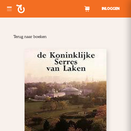
Spring naar inhoud
INLOGGEN
Terug naar boeken