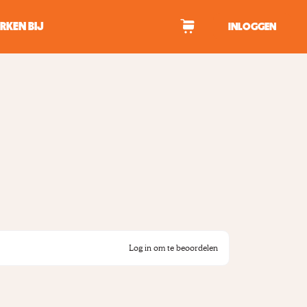
RKEN BIJ
INLOGGEN
WAGEN
tekens om te zoeken.
Log in om te beoordelen