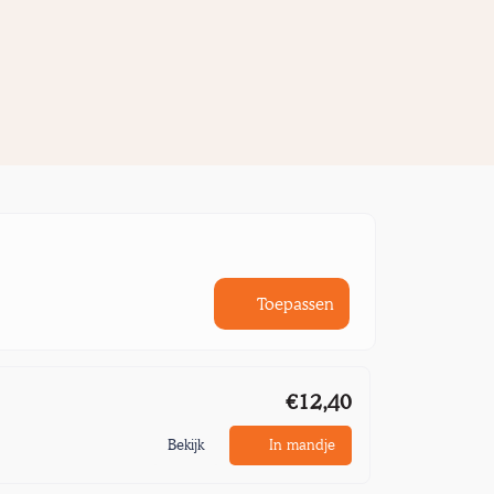
Toepassen
€12,40
Bekijk
In mandje