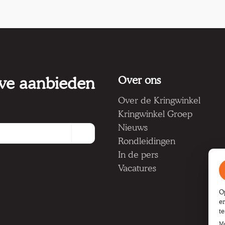
 we aanbieden
Over ons
Over de Kringwinkel
Kringwinkel Groep
Nieuws
Rondleidingen
In de pers
Vacatures
O
e
t
Me