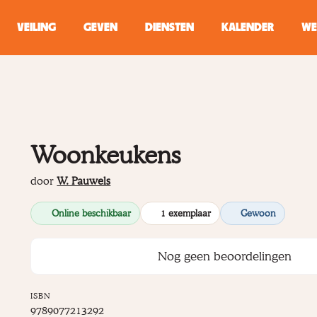
VEILING
GEVEN
DIENSTEN
KALENDER
WE
ZOEKEN
WINKEL
Woonkeukens
Typ minstens 2 
door
W. Pauwels
Online beschikbaar
1 exemplaar
Gewoon
Nog geen beoordelingen
ISBN
9789077213292