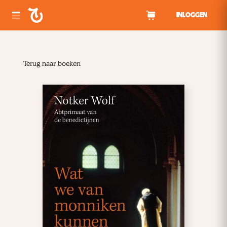
Spring naar inhoud
INLOGGEN
Terug naar boeken