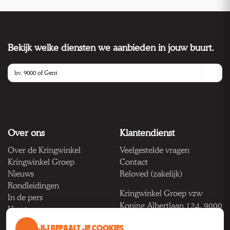
Bekijk welke diensten we aanbieden in jouw buurt.
Over ons
Klantendienst
Over de Kringwinkel
Veelgestelde vragen
Kringwinkel Groep
Contact
Nieuws
Reloved (zakelijk)
Rondleidingen
Kringwinkel Groep vzw
In de pers
Koning Albertlaan 124, 9000
Vacatures
Gent
JIJ BEPAALT JE COOKIES