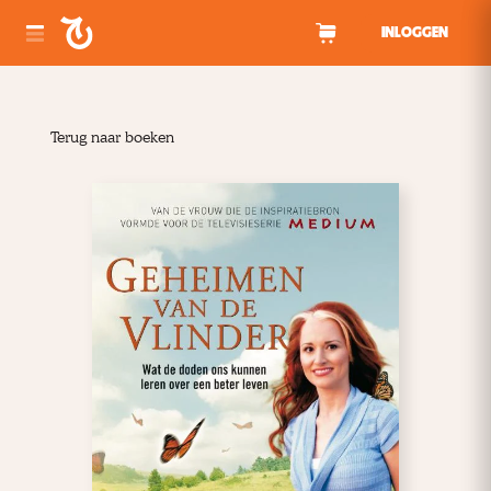
Spring naar inhoud
INLOGGEN
Terug naar boeken