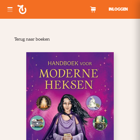
Spring naar inhoud
INLOGGEN
Terug naar boeken