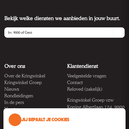
Bekijk welke diensten we aanbieden in jouw buurt.
Over ons
Klantendienst
Over de Kringwinkel
Veelgestelde vragen
Kringwinkel Groep
Contact
Nieuws
Reloved (zakelijk)
Rondleidingen
Kringwinkel Groep vzw
In de pers
Koning Albertlaan 124, 9000
Vacatures
Gent
JIJ BEPAALT JE COOKIES
BTW BE 1033.922.208