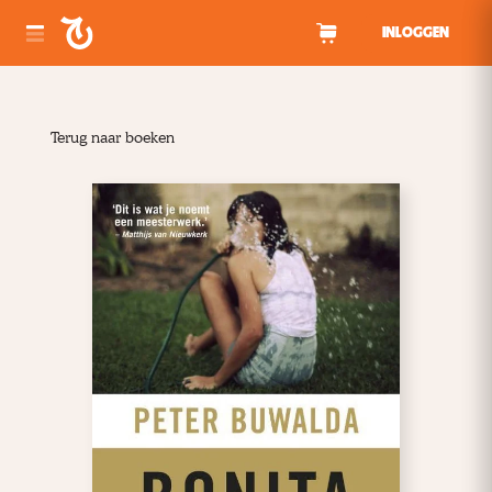
Spring naar inhoud
INLOGGEN
Terug naar boeken