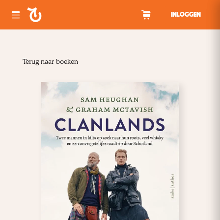
Spring naar inhoud
INLOGGEN
Terug naar boeken