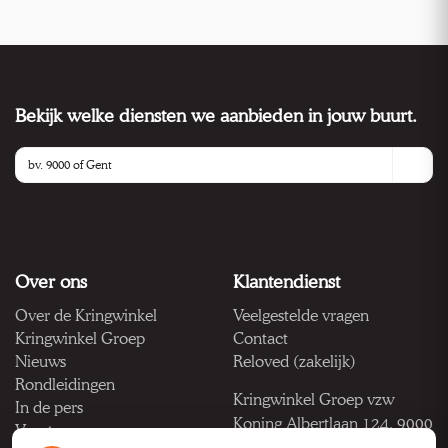
Bekijk welke diensten we aanbieden in jouw buurt.
Over ons
Klantendienst
Over de Kringwinkel
Veelgestelde vragen
Kringwinkel Groep
Contact
Nieuws
Reloved (zakelijk)
Rondleidingen
Kringwinkel Groep vzw
In de pers
Koning Albertlaan 124, 9000
Vacatures
Gent