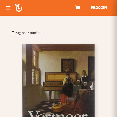
Spring naar inhoud
INLOGGEN
Terug naar boeken