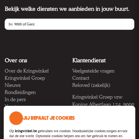
Bekijk welke diensten we aanbieden in jouw buurt.
Over ons
Klantendienst
Over de Kringwinkel
Veelgestelde vragen
Kringwinkel Groep
Contact
Nieuws
Reloved (zakelijk)
Rondleidingen
Kringwinkel Groep vzw
In de pers
Koning Albertlaan 124, 9000
Vacatures
Gent
JIJ BEPAALT JE COOKIES
BTW BE 1033.922.208
Op
kringwinkel.be
gebruiken we cookies. Noodzakelijke cookies zorgen ervoor
dat de site werkt. Optionele cookies helpen ons om het gebruik te meten en