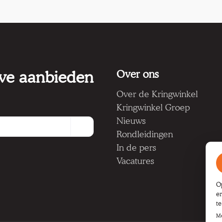
 we aanbieden
Over ons
Over de Kringwinkel
Kringwinkel Groep
Nieuws
Rondleidingen
In de pers
Vacatures
O
e
t
Me