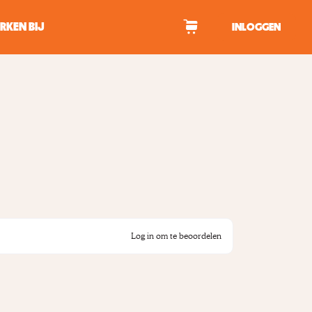
RKEN BIJ
INLOGGEN
WAGEN
tekens om te zoeken.
Log in om te beoordelen