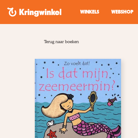
Spring naar inhoud
WINKELS
WEBSHOP
Terug naar boeken