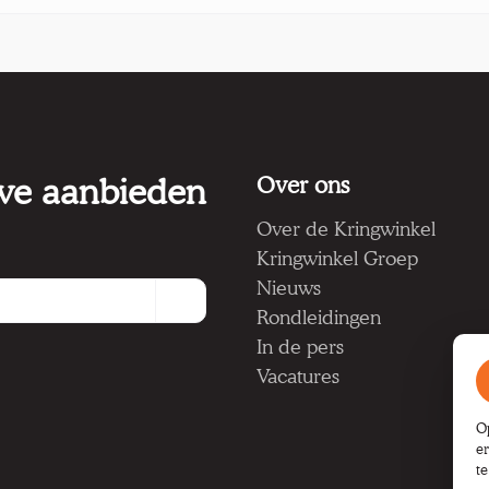
 we aanbieden
Over ons
Over de Kringwinkel
Kringwinkel Groep
Nieuws
Rondleidingen
In de pers
Vacatures
O
e
t