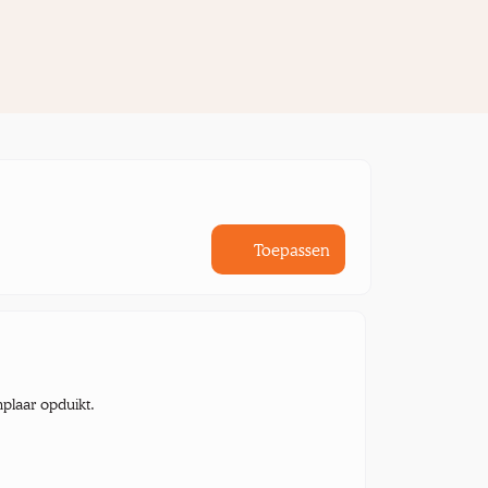
Toepassen
mplaar opduikt.