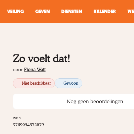
VEILING
GEVEN
DIENSTEN
KALENDER
WE
ZOEKEN
WINKEL
Zo voelt dat!
Typ minstens 2 
door
Fiona Watt
Niet beschikbaar
Gewoon
Nog geen beoordelingen
ISBN
9789054572879