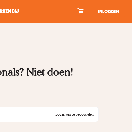
RKEN BIJ
INLOGGEN
WAGEN
tekens om te zoeken.
onals? Niet doen!
Log in om te beoordelen