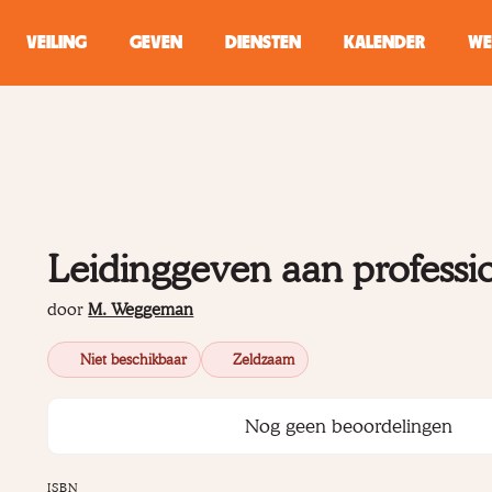
VEILING
GEVEN
DIENSTEN
KALENDER
WE
ZOEKEN
WINKEL
Typ minstens 2 
Leidinggeven aan professi
door
M. Weggeman
Niet beschikbaar
Zeldzaam
Nog geen beoordelingen
ISBN