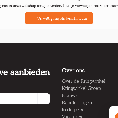
g niet in onze webshop terug te vinden. Laat je verwittigen zodra een exe
Verwittig mij als beschikbaar
 we aanbieden
Over ons
Over de Kringwinkel
Kringwinkel Groep
Nieuws
Rondleidingen
In de pers
Vacatures