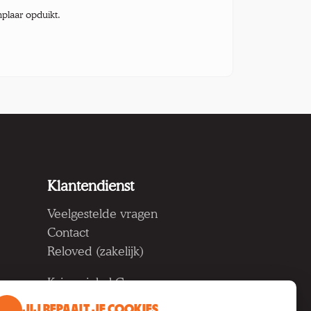
mplaar opduikt.
Klantendienst
Veelgestelde vragen
Contact
Reloved (zakelijk)
Kringwinkel Groep vzw
Koning Albertlaan 124, 9000
JIJ BEPAALT JE COOKIES