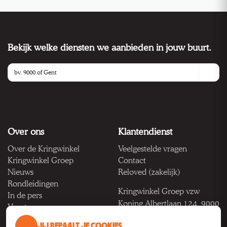
Bekijk welke diensten we aanbieden in jouw buurt.
Over ons
Klantendienst
Over de Kringwinkel
Veelgestelde vragen
Kringwinkel Groep
Contact
Nieuws
Reloved (zakelijk)
Rondleidingen
Kringwinkel Groep vzw
In de pers
Koning Albertlaan 124, 9000
Vacatures
Gent
JIJ BEPAALT JE COOKIES