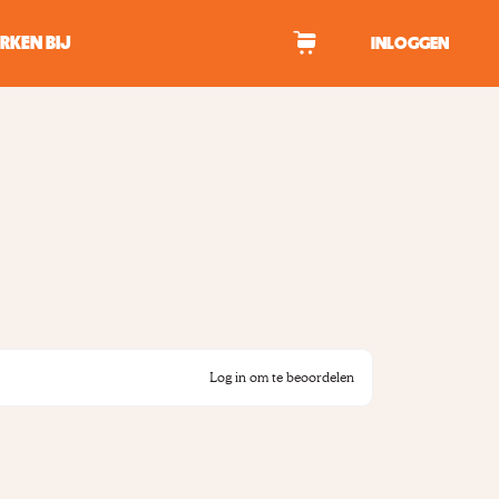
RKEN BIJ
INLOGGEN
WAGEN
tekens om te zoeken.
Log in om te beoordelen