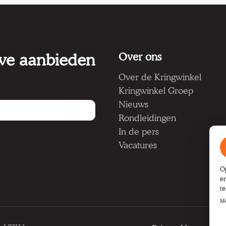
 we aanbieden
Over ons
Over de Kringwinkel
Kringwinkel Groep
Nieuws
Rondleidingen
In de pers
Vacatures
O
e
t
Me