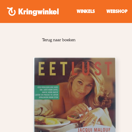
Spring naar inhoud
WINKELS
WEBSHOP
Terug naar boeken