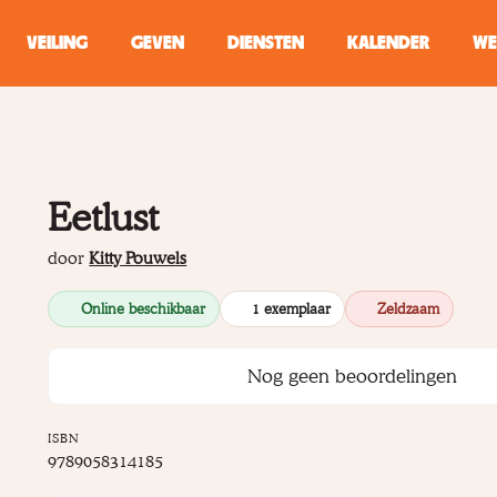
VEILING
GEVEN
DIENSTEN
KALENDER
WE
ZOEKEN
WINKEL
Eetlust
Typ minstens 2 
door
Kitty Pouwels
Online beschikbaar
1 exemplaar
Zeldzaam
Nog geen beoordelingen
ISBN
9789058314185