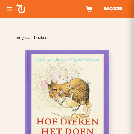
Spring naar inhoud
INLOGGEN
Terug naar boeken