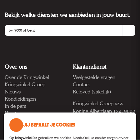
Bekijk welke diensten we aanbieden in jouw buurt.
Over ons
Klantendienst
Over de Kringwinkel
Veelgestelde vragen
Kringwinkel Groep
Contact
Nieuws
Reloved (zakelijk)
Rondleidingen
Kringwinkel Groep vzw
In de pers
Koning Albertlaan 124, 9000
Vacatures
Gent
JIJ BEPAALT JE COOKIES
BTW BE 1033.922.208
Op
kringwinkel.be
gebruiken we cookies. Noodzakelijke cookies zorgen ervoor