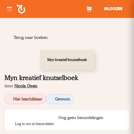
Spring naar inhoud
INLOGGEN
Terug naar boeken
Myn kreatief knutselboek
Myn kreatief knutselboek
door
Nicola Owen
Niet beschikbaar
Gewoon
Nog geen beoordelingen
Log in om te beoordelen