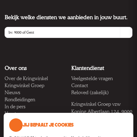
Bekijk welke diensten we aanbieden in jouw buurt.
Over ons
Klantendienst
Over de Kringwinkel
Veelgestelde vragen
Kringwinkel Groep
Contact
Nieuws
Reloved (zakelijk)
Rondleidingen
Kringwinkel Groep vzw
In de pers
Koning Albertlaan 124, 9000
Vacatures
Gent
JIJ BEPAALT JE COOKIES
BTW BE 1033.922.208