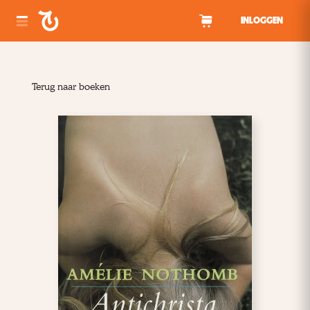
Spring naar inhoud
INLOGGEN
Terug naar boeken