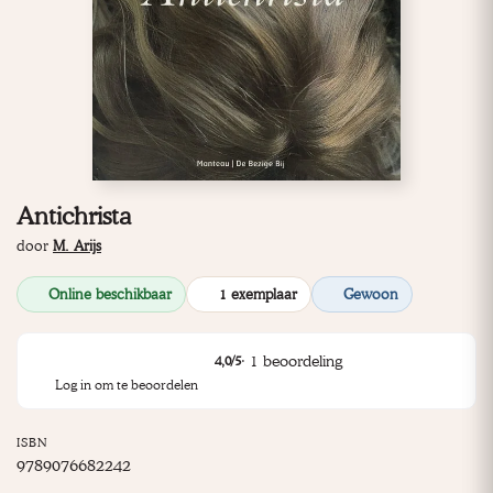
Antichrista
door
M. Arijs
Online beschikbaar
1 exemplaar
Gewoon
·
1
beoordeling
4,0
/5
Log in om te beoordelen
ISBN
9789076682242