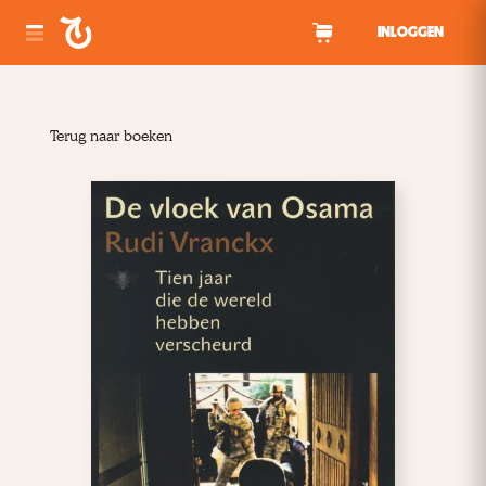
Spring naar inhoud
INLOGGEN
Terug naar boeken