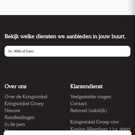
Bekijk welke diensten we aanbieden in jouw buurt.
Over ons
Klantendienst
Over de Kringwinkel
Veelgestelde vragen
Kringwinkel Groep
Contact
Nieuws
Reloved (zakelijk)
Rondleidingen
Kringwinkel Groep vzw
In de pers
Koning Albertlaan 124, 9000
Vacatures