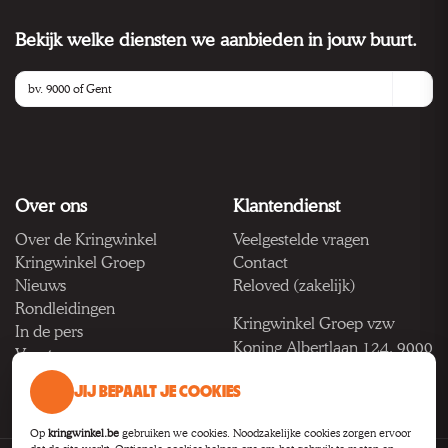
Bekijk welke diensten we aanbieden in jouw buurt.
Over ons
Klantendienst
Over de Kringwinkel
Veelgestelde vragen
Kringwinkel Groep
Contact
Nieuws
Reloved (zakelijk)
Rondleidingen
Kringwinkel Groep vzw
In de pers
Koning Albertlaan 124, 9000
Vacatures
Gent
JIJ BEPAALT JE COOKIES
BTW BE 1033.922.208
Op
kringwinkel.be
gebruiken we cookies. Noodzakelijke cookies zorgen ervoor