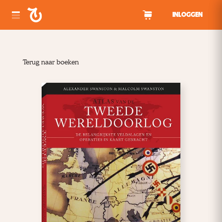
Spring naar inhoud
INLOGGEN
Terug naar boeken