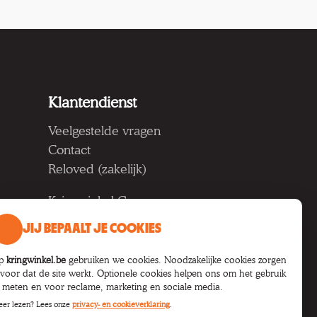
Klantendienst
Veelgestelde vragen
Contact
Reloved (zakelijk)
Kringwinkel Groep vzw
Koning Albertlaan 124, 9000
JIJ BEPAALT JE COOKIES
Gent
BTW BE 1033.922.208
p
kringwinkel.be
gebruiken we cookies. Noodzakelijke cookies zorgen
rvoor dat de site werkt. Optionele cookies helpen ons om het gebruik
e meten en voor reclame, marketing en sociale media.
er lezen? Lees onze
privacy- en cookieverklaring
.