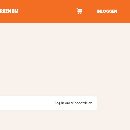
RKEN BIJ
INLOGGEN
WAGEN
tekens om te zoeken.
Log in om te beoordelen