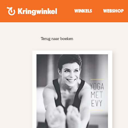
Spring naar inhoud
WINKELS
WEBSHOP
Terug naar boeken