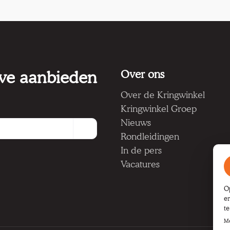
 we aanbieden
Over ons
Over de Kringwinkel
Kringwinkel Groep
Nieuws
Rondleidingen
In de pers
Vacatures
O
e
t
Me