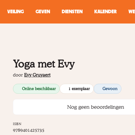
VEILING
GEVEN
DIENSTEN
KALENDER
WE
ZOEKEN
WINKEL
Yoga met Evy
Typ minstens 2 
door
Evy Gruyaert
Online beschikbaar
1 exemplaar
Gewoon
Nog geen beoordelingen
ISBN
9789401425735