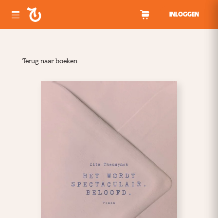
Spring naar inhoud
INLOGGEN
Terug naar boeken