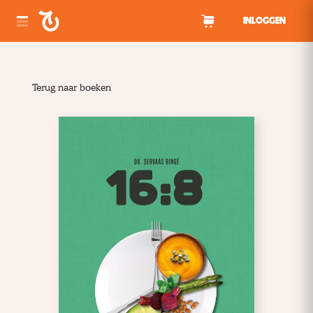
Spring naar inhoud
INLOGGEN
Terug naar boeken