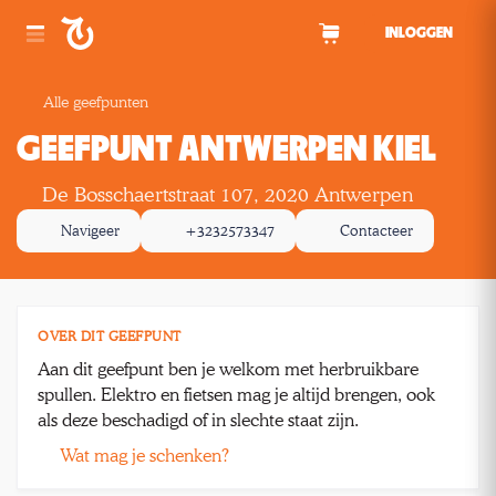
Spring naar inhoud
INLOGGEN
Alle geefpunten
GEEFPUNT ANTWERPEN KIEL
De Bosschaertstraat 107, 2020 Antwerpen
Navigeer
+3232573347
Contacteer
OVER DIT GEEFPUNT
Aan dit geefpunt ben je welkom met herbruikbare
spullen. Elektro en fietsen mag je altijd brengen, ook
als deze beschadigd of in slechte staat zijn.
Wat mag je schenken?