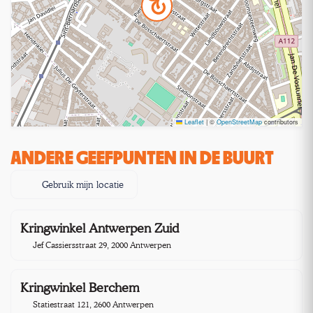
Leaflet
|
©
OpenStreetMap
contributors
ANDERE GEEFPUNTEN IN DE BUURT
Gebruik mijn locatie
Kringwinkel Antwerpen Zuid
1,9 km
Jef Cassiersstraat 29, 2000 Antwerpen
Kringwinkel Berchem
3,5 km
Statiestraat 121, 2600 Antwerpen