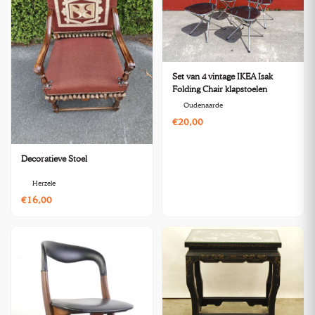
Set van 4 vintage IKEA Isak
Folding Chair klapstoelen
Oudenaarde
€20,00
Decoratieve Stoel
Herzele
€16,00