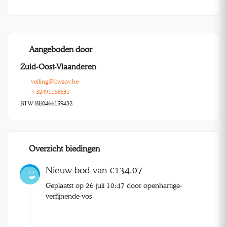
Aangeboden door
Zuid-Oost-Vlaanderen
veiling@kwzov.be
+32491158631
BTW BE0466159432
Overzicht biedingen
Nieuw bod van €134,07
Geplaatst op 26 juli 10:47 door openhartige-
verfijnende-vos