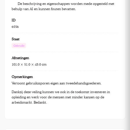
De beschrijving en eigenschappen worden mede opgesteld met
behulp van AI en kunnen fouten bevatten.
ID
6556
Staat
Gebruikt
Afmetingen
101.0 × 51.0 × 43.0 cm
Opmerkingen
Vertoont gebruikssporen eigen aan tweedehandsgoederen.
Dankzij deze veiling kunnen we ook in de toekomst investeren in
opleiding en werk voor de mensen met minder kansen op de
arbeidsmarkt. Bedankt.