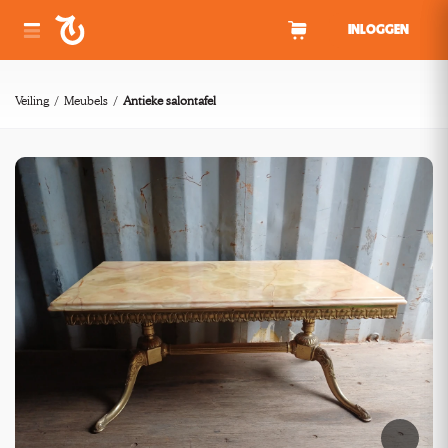
Spring naar inhoud
INLOGGEN
Veiling
Meubels
Antieke salontafel