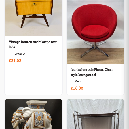
Vintage houten nachtkastje met
lade
Turnhout
€21,02
Iconische rode Planet Chair
style loungestoel
Gent
€16,80