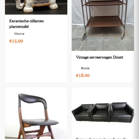
Keramische olifanten
plantentafel
Ninove
€15,00
Vintage serveerwagen Dinett
Ronse
€18,00