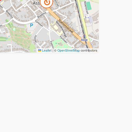
Leaflet
|
©
OpenStreetMap
contributors