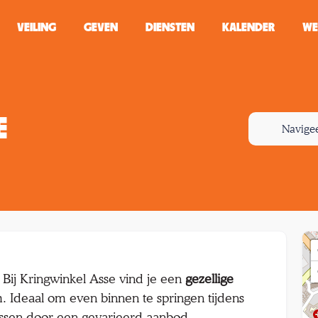
VEILING
GEVEN
DIENSTEN
KALENDER
WE
ZOEKEN
WINKEL
E
Navige
Typ minstens 2 
 Bij Kringwinkel Asse vind je een
gezellige
. Ideaal om even binnen te springen tijdens
assen door een gevarieerd aanbod