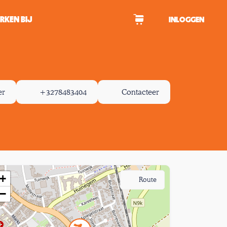
RKEN BIJ
INLOGGEN
WAGEN
er
+3278483404
Contacteer
tekens om te zoeken.
+
Route
−