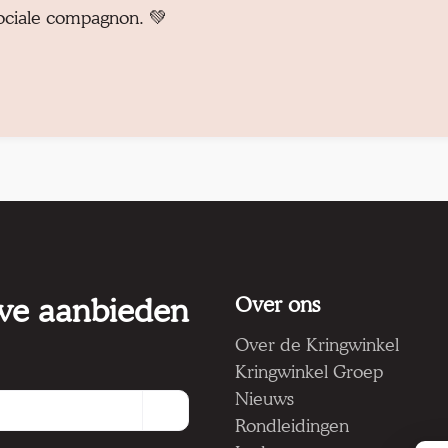
sociale compagnon. 💚
 we aanbieden
Over ons
Over de Kringwinkel
Kringwinkel Groep
Nieuws
Rondleidingen