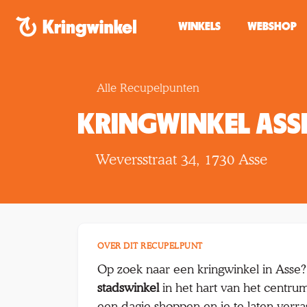
Spring naar inhoud
WINKELS
WEBSHOP
Alle Recupelpunten
KRINGWINKEL ASS
Weversstraat 34, 1730 Asse
OVER DIT RECUPELPUNT
Op zoek naar een kringwinkel in Asse?
stadswinkel
in het hart van het centrum
een dagje shoppen en je te laten verr