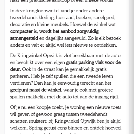
naar een praktische aankoop of een unieke vondst.
In deze kringloopwinkel vind je onder andere
tweedehands kleding, huisraad, boeken, speelgoed,
decoratie en kleine meubels. Hoewel de winkel wat
compacter
is,
wordt het aanbod zorgvuldig
samengesteld
en dagelijks aangevuld. Zo is elk bezoek
anders en valt er altijd wel iets nieuws te ontdekken.
De Kringwinkel Opwijk is vlot bereikbaar met de auto
en beschikt over een eigen
gratis parking vlak voor de
deur
. Ook in de straat kan je gemakkelijk gratis
parkeren. Heb je zelf spullen die een tweede leven
verdienen? Dan kan je eenvoudig terecht aan het
geefpunt naast de winkel
, waar je ook met grotere
spullen makkelijk met de auto tot aan de ingang rijdt.
Of je nu een koopje zoekt, je woning een nieuwe toets
wil geven of gewoon graag tussen tweedehands
schatten snuistert: bij Kringwinkel Opwijk ben je altijd
welkom. Spring gerust eens binnen en ontdek hoeveel