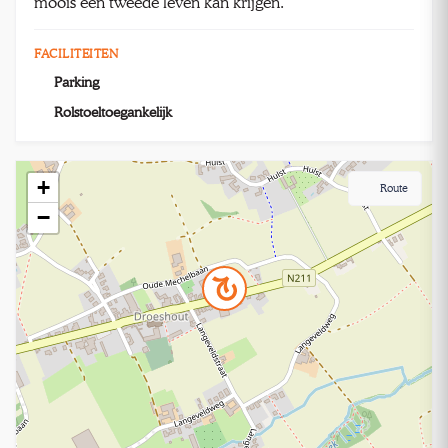
moois een tweede leven kan krijgen.
FACILITEITEN
Parking
Rolstoeltoegankelijk
+
Route
−