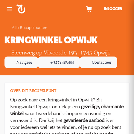
Spring naar inhoud
INLOGGEN
Alle Recupelpunten
KRINGWINKEL OPWIJK
Steenweg op Vilvoorde 193, 1745 Opwijk
Navigeer
+3278483404
Contacteer
OVER DIT RECUPELPUNT
Op zoek naar een kringwinkel in Opwijk? Bij
Kringwinkel Opwijk ontdek je een
gezellige, charmante
winkel
waar tweedehands shoppen eenvoudig en
verrassend is. Dankzij het
gevarieerde aanbod
is er
voor iedereen wel iets te vinden, of je nu op zoek bent