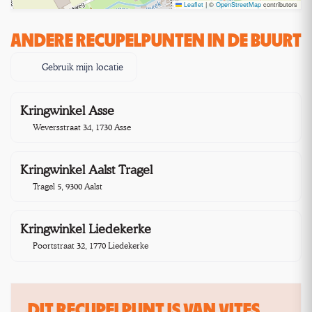
Leaflet
|
©
OpenStreetMap
contributors
ANDERE RECUPELPUNTEN IN DE BUURT
Gebruik mijn locatie
Kringwinkel Asse
5,3 km
Weversstraat 34, 1730 Asse
Kringwinkel Aalst Tragel
10,4 km
Tragel 5, 9300 Aalst
Kringwinkel Liedekerke
11,8 km
Poortstraat 32, 1770 Liedekerke
DIT RECUPELPUNT IS VAN VITES