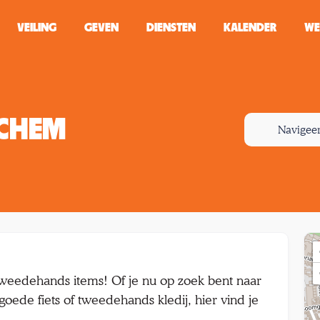
VEILING
GEVEN
DIENSTEN
KALENDER
WE
ZOEKEN
WINKEL
RCHEM
Navigee
Typ minstens 2 
tweedehands items! Of je nu op zoek bent naar
goede fiets of tweedehands kledij, hier vind je