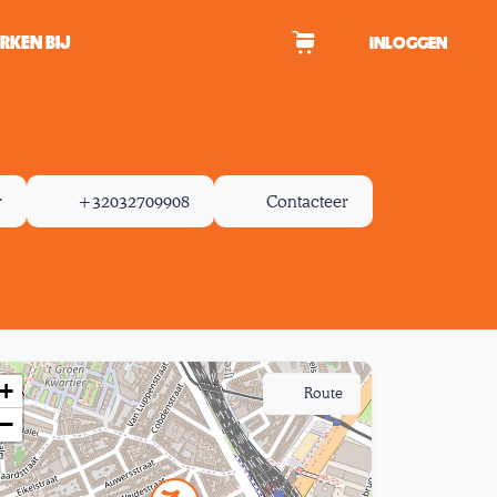
RKEN BIJ
INLOGGEN
WAGEN
r
+32032709908
Contacteer
tekens om te zoeken.
+
Route
−