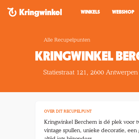
Spring naar inhoud
WINKELS
WEBSHOP
Alle Recupelpunten
KRINGWINKEL BE
Statiestraat 121, 2600 Antwerpen
OVER DIT RECUPELPUNT
Kringwinkel Berchem is dé plek voor 
vintage spullen, unieke decoratie, een 
altijd iets bijzonders.