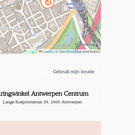
Leaflet
|
©
OpenStreetMap
contributors
Gebruik mijn locatie
3,2 km
ringwinkel Antwerpen Centrum
Lange Koepoortstraat 39, 2000 Antwerpen