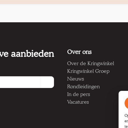
 we aanbieden
Over ons
Over de Kringwinkel
Kringwinkel Groep
Nieuws
Rondleidingen
In de pers
Vacatures
O
e
t