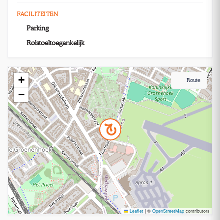
FACILITEITEN
Parking
Rolstoeltoegankelijk
+
Route
−
Leaflet
|
©
OpenStreetMap
contributors