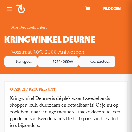
Spring naar inhoud
INLOGGEN
Alle Recupelpunten
KRINGWINKEL DEURNE
Vosstraat 305, 2100 Antwerpen
Navigeer
+3233408860
Contacteer
OVER DIT RECUPELPUNT
Kringwinkel Deurne is dé plek waar tweedehands
shoppen leuk, duurzaam en betaalbaar is! Of je nu op
zoek bent naar vintage meubels, unieke decoratie, een
goede fiets of tweedehands kledij, bij ons vind je altijd
iets bijzonders.