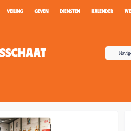
VEILING
GEVEN
DIENSTEN
KALENDER
WE
ZOEKEN
WINKEL
ASSCHAAT
Navig
Typ minstens 2 