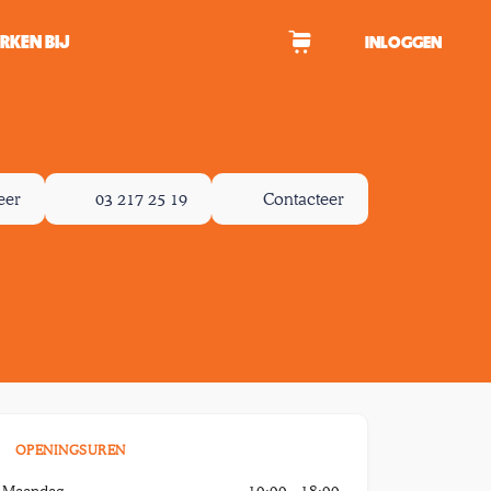
RKEN BIJ
INLOGGEN
WAGEN
eer
03 217 25 19
Contacteer
tekens om te zoeken.
OPENINGSUREN
Maandag
10:00 - 18:00