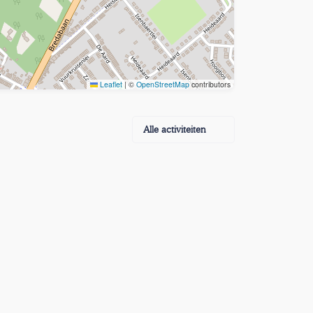
Leaflet
|
©
OpenStreetMap
contributors
Alle activiteiten