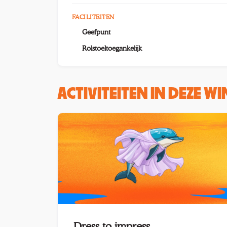
FACILITEITEN
Geefpunt
Rolstoeltoegankelijk
ACTIVITEITEN IN DEZE W
Dress to impress