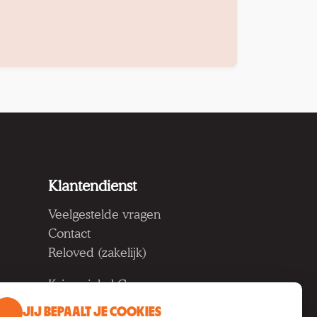
Klantendienst
Veelgestelde vragen
Contact
Reloved (zakelijk)
Kringwinkel Groep vzw
Koning Albertlaan 124, 9000
JIJ BEPAALT JE COOKIES