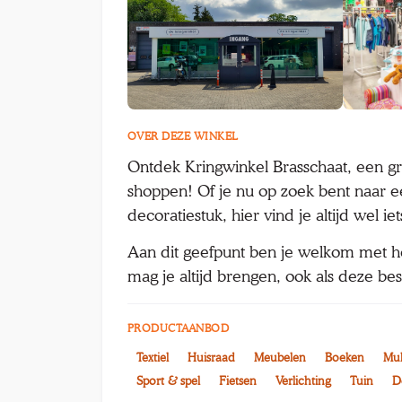
OVER DEZE WINKEL
Ontdek Kringwinkel Brasschaat, een g
shoppen! Of je nu op zoek bent naar een
decoratiestuk, hier vind je altijd wel ie
Aan dit geefpunt ben je welkom met her
mag je altijd brengen, ook als deze bes
PRODUCTAANBOD
Textiel
Huisraad
Meubelen
Boeken
Mul
Sport & spel
Fietsen
Verlichting
Tuin
D