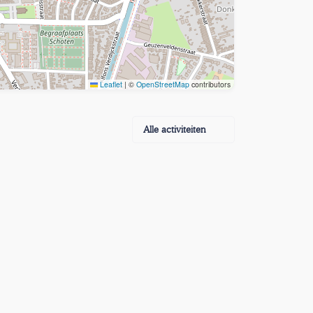
Leaflet
|
©
OpenStreetMap
contributors
Alle activiteiten