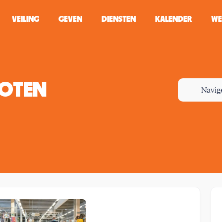
VEILING
GEVEN
DIENSTEN
KALENDER
WE
ZOEKEN
WINKEL
HOTEN
Navig
Typ minstens 2 