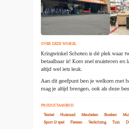
OVER DEZE WINKEL
Kringwinkel Schoten is dé plek waar
betaalbaar is! Kom snel snuisteren en l
altijd wel iets leuk.
Aan dit geefpunt ben je welkom met her
mag je altijd brengen, ook als deze bes
PRODUCTAANBOD
Textiel
Huisraad
Meubelen
Boeken
Mul
Sport & spel
Fietsen
Verlichting
Tuin
D