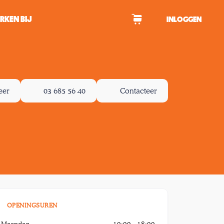
RKEN BIJ
INLOGGEN
WAGEN
eer
03 685 56 40
Contacteer
tekens om te zoeken.
OPENINGSUREN
Maandag
10:00 - 18:00