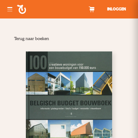
Spring naar inhoud
INLOGGEN
Terug naar boeken